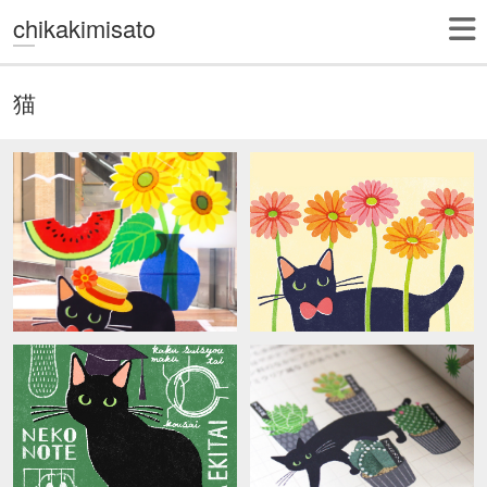
chikakimisato
猫