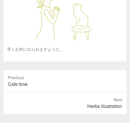
早くお外に出られますように。
Previous
Previous
Cafe time
post:
Next
Next
Herbs illustration
post: