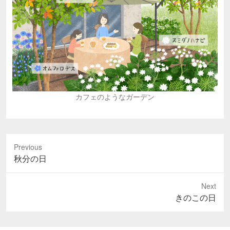
カフェのようなガーデン
Previous
Previous
秋分の日
post:
Next
Next
きのこの日
post: